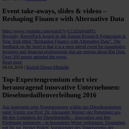
Event take-aways, slides & videos –
Reshaping Finance with Alternative Data
https://www.youtube.com/watch?v=LL02udym9Tc
Recently, RavenPack hosted its 4th Annual Research Symposium in
New York titled “Reshaping Finance with Alternative Data”. The
feedback on the street is that it is a must attend event for quantitative
investors and financial professionals that are serious about Big Data.
Over 200 guests attended the event.
Read more
08.04.2016
|
Rudolf-Diesel-Medaille
Top-Expertengremium ehrt vier
herausragend innovative Unternehmen:
Dieselmedaillenverleihung 2016
Aus insgesamt zehn Nominierungen wählte das Dieselkuratorium
unter Vorsitz von Prof. Dr. Alexander Wurzer vier Preisträger aus,
die den Gedanken der Dieselmedaille – Innovation und ihre
Förderung prämieren – in besonderer Weise verkörpern. Zusammen
mit Dr. jur. Heiner Pollert, Vorsitzender des Trägervereins der