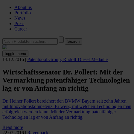
About us
Portfolio
News
Press
Career
toggle menu
13.12.2016
|
Patentpool Group
,
Rudolf-Diesel-Medaille
Wirtschaftssenator Dr. Pollert: Mit der
Vermarktung patentfähiger Technologien
lag er von Anfang an richtig
Dr. Heiner Pollert bereichert den BVMW Bayern seit zehn Jahren
mit Innovationskompetenz. Er weiß, mit welchen Technologien man
erfolgreich werden kann. Mit der Vermarktung patentfähiger
Technologien lag er von Anfang an richtig.
Read more
22.07.2016
|
Ravenpack