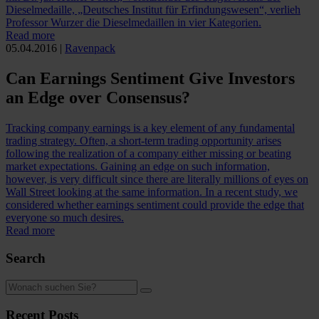
Dieselmedaille, „Deutsches Institut für Erfindungswesen“, verlieh
Professor Wurzer die Dieselmedaillen in vier Kategorien.
Read more
05.04.2016
|
Ravenpack
Can Earnings Sentiment Give Investors
an Edge over Consensus?
Tracking company earnings is a key element of any fundamental
trading strategy. Often, a short-term trading opportunity arises
following the realization of a company either missing or beating
market expectations. Gaining an edge on such information,
however, is very difficult since there are literally millions of eyes on
Wall Street looking at the same information. In a recent study, we
considered whether earnings sentiment could provide the edge that
everyone so much desires.
Read more
Search
Recent Posts