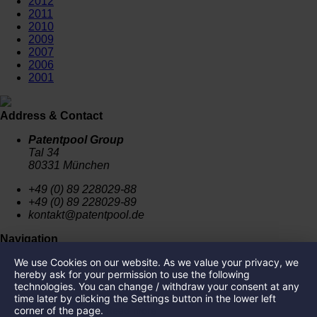
2012
2011
2010
2009
2007
2006
2001
Address & Contact
Patentpool Group
Tal 34
80331 München
+49 (0) 89 228029-88
+49 (0) 89 228029-89
kontakt@patentpool.de
Navigation
We use Cookies on our website. As we value your privacy, we
News
hereby ask for your permission to use the following
Press
technologies. You can change / withdraw your consent at any
Imprint
time later by clicking the Settings button in the lower left
Privacy Policy
corner of the page.
Read more