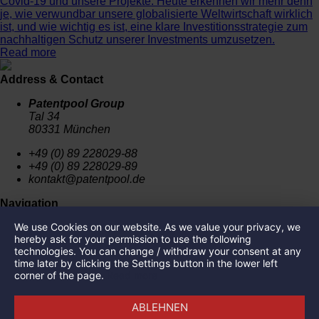
Covid-19 und unsere Projekte: Heute erkennen wir mehr denn
je, wie verwundbar unsere globalisierte Weltwirtschaft wirklich
ist, und wie wichtig es ist, eine klare Investitionsstrategie zum
nachhaltigen Schutz unserer Investments umzusetzen.
Read more
Address & Contact
Patentpool Group
Tal 34
80331 München
+49 (0) 89 228029-88
+49 (0) 89 228029-89
kontakt@patentpool.de
Navigation
We use Cookies on our website. As we value your privacy, we
News
hereby ask for your permission to use the following
Press
technologies. You can change / withdraw your consent at any
Imprint
time later by clicking the Settings button in the lower left
Privacy Policy
corner of the page.
Read more
Portfolio
ABLEHNEN
SalviCure