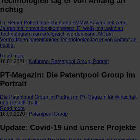
Technologien lag er von Anfang an
richtig
Dr. Heiner Pollert bereichert den BVMW Bayern seit zehn
Jahren mit Innovationskompetenz. Er weiß, mit welchen
Technologien man erfolgreich werden kann. Mit der
Vermarktung patentfähiger Technologien lag er von Anfang an
richtig.
Read more
18.01.2021
|
Kolumne
,
Patentpool Group
,
Portrait
PT-Magazin: Die Patentpool Group im
Portrait
Die Patentpool Group im Portrait im PT-Magazin für Wirtschaft
und Gesellschaft.
Read more
18.03.2020
|
Patentpool Group
Update: Covid-19 und unsere Projekte