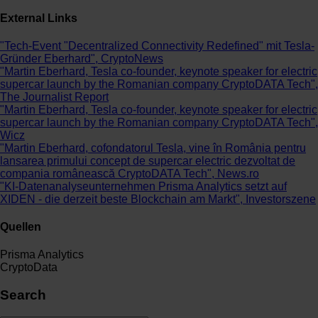
External Links
"Tech-Event "Decentralized Connectivity Redefined" mit Tesla-
Gründer Eberhard", CryptoNews
"Martin Eberhard, Tesla co-founder, keynote speaker for electric
supercar launch by the Romanian company CryptoDATA Tech",
The Journalist Report
"Martin Eberhard, Tesla co-founder, keynote speaker for electric
supercar launch by the Romanian company CryptoDATA Tech",
Wicz
"Martin Eberhard, cofondatorul Tesla, vine în România pentru
lansarea primului concept de supercar electric dezvoltat de
compania românească CryptoDATA Tech", News.ro
"KI-Datenanalyseunternehmen Prisma Analytics setzt auf
XIDEN - die derzeit beste Blockchain am Markt", Investorszene
Quellen
Prisma Analytics
CryptoData
Search