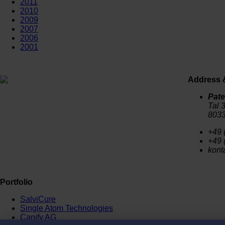
2011
2010
2009
2007
2006
2001
Address 
Pate
Tal 
803
+49 
+49 
kont
Portfolio
SalviCure
Single Atom Technologies
Canify AG