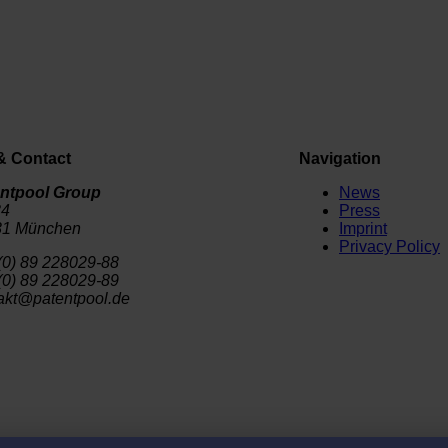
& Contact
Navigation
ntpool Group
News
34
Press
31 München
Imprint
Privacy Policy
(0) 89 228029-88
(0) 89 228029-89
akt@patentpool.de