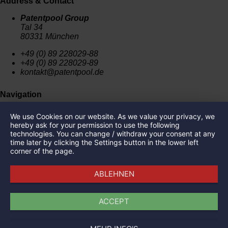
Address & Contact
Patentpool Group
Tal 34
80331 München
+49 (0) 89 228029-88
+49 (0) 89 228029-89
kontakt@patentpool.de
Navigation
News
We use Cookies on our website. As we value your privacy, we
Press
hereby ask for your permission to use the following
Imprint
technologies. You can change / withdraw your consent at any
Privacy Policy
time later by clicking the Settings button in the lower left
corner of the page.
Read more
Portfolio
ABLEHNEN
SalviCure
Single Atom Technologies
Canify AG
ACCEPT
FrontNow GmbH
The Tosca Project
Wispr Communication